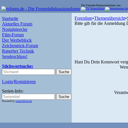
Die Fernseh-Diskussionsforen von
Forenliste
•
Themenübersicht
•
Startseite
Bitte gib für die Anmeldung
Aktuelles Forum
Nostalgieecke
Film-Forum
Der Werbeblock
Zeichentrick-Forum
Ratgeber Technik
Sendeschluss!
Hast Du Dein Kennwort verg
Stichwortsuche:
Wenn
Login
/
Registrieren
Serien-Info:
Verantw
Powered by
wunschliste.de