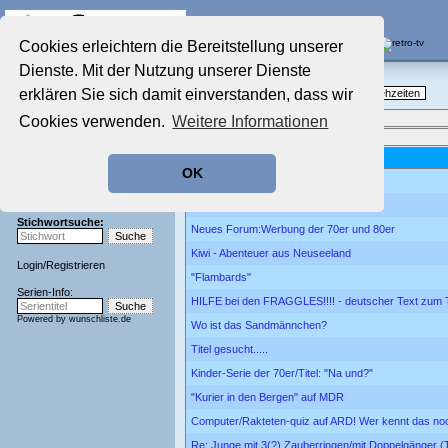
Die Fernseh-Diskussionsforen von
Cookies erleichtern die Bereitstellung unserer
Dienste. Mit der Nutzung unserer Dienste
Startseite
Nostalgieecke
Aktuelles Forum
erklären Sie sich damit einverstanden, dass wir
TV-Erinnerungen an gute, alte Fernsehzeiten
Nostalgieecke
Neues Thema
•
Neueste Beiträge
Cookies verwenden.
Weitere Informationen
Film-Forum
Aktuelle Seite:
577 von 577
Der Werbeblock
Betreff
Zeichentrick-Forum
OK
Ratgeber Technik
Spuk von draussen
Sendeschluss!
ROBIN'S NEST
Stichwortsuche:
Neues Forum:Werbung der 70er und 80er
Kiwi - Abenteuer aus Neuseeland
Login
/
Registrieren
"Flambards"
Serien-Info:
HILFE bei den FRAGGLES!!!! - deutscher Text zum Ti
Powered by
wunschliste.de
Wo ist das Sandmännchen?
Titel gesucht.....
Kinder-Serie der 70er/Titel: "Na und?"
"Kurier in den Bergen" auf MDR
Computer/Rakteten-quiz auf ARD! Wer kennt das no
Re: Junge mit 3(?) Zauberringen/mit Doppelgänger (T