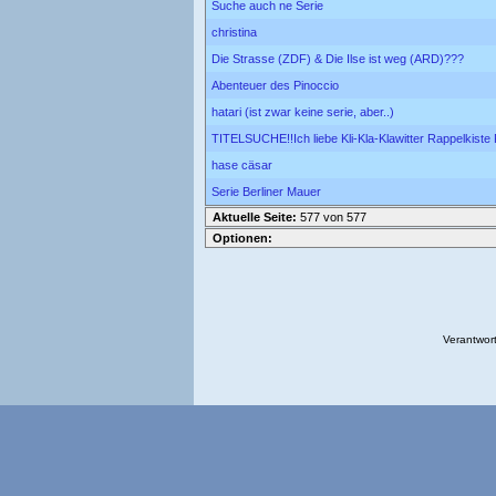
Suche auch ne Serie
christina
Die Strasse (ZDF) & Die Ilse ist weg (ARD)???
Abenteuer des Pinoccio
hatari (ist zwar keine serie, aber..)
TITELSUCHE!!Ich liebe Kli-Kla-Klawitter Rappelkiste Ra
hase cäsar
Serie Berliner Mauer
Aktuelle Seite:
577 von 577
Optionen:
Verantwort