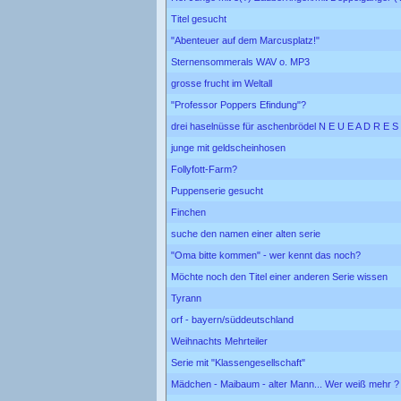
Titel gesucht
"Abenteuer auf dem Marcusplatz!"
Sternensommerals WAV o. MP3
grosse frucht im Weltall
"Professor Poppers Efindung"?
drei haselnüsse für aschenbrödel N E U E A D R E S S
junge mit geldscheinhosen
Follyfott-Farm?
Puppenserie gesucht
Finchen
suche den namen einer alten serie
"Oma bitte kommen" - wer kennt das noch?
Möchte noch den Titel einer anderen Serie wissen
Tyrann
orf - bayern/süddeutschland
Weihnachts Mehrteiler
Serie mit "Klassengesellschaft"
Mädchen - Maibaum - alter Mann... Wer weiß mehr ?